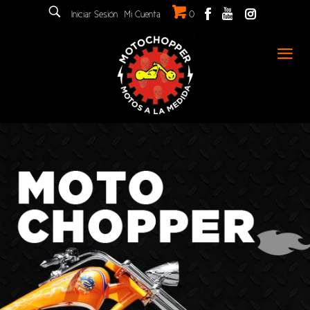
Iniciar Sesión
Mi Cuenta
0