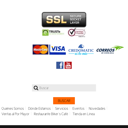
|
|
|
|
|
Quiénes Somos
Dónde Estamos
Servicios
Eventos
Novedades
|
|
Ventas al Por Mayor
Restaurante Biker´s Café
Tienda en Línea