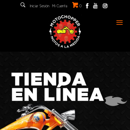
Iniciar Sesión
Mi Cuenta
0