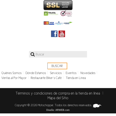
|
|
|
|
|
Quiénes Somos
Dónde Estamos
Servicios
Eventos
Novedades
|
|
Ventas al Por Mayor
Restaurante Biker´s Café
Tienda en Línea
|
Términos y condiciones de compra en la tienda en línea
Mapa del Sitio
Copyright © 2026 Motochopper. Todos los derechos reservados.
Diseño:
ARWEB.com