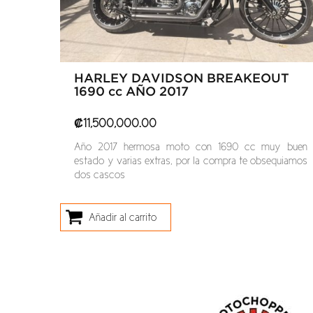
HARLEY DAVIDSON BREAKEOUT
1690 cc AÑO 2017
₡
11,500,000.00
Año 2017 hermosa moto con 1690 cc muy buen
estado y varias extras, por la compra te obsequiamos
dos cascos
Añadir al carrito