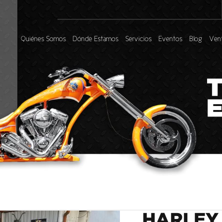
Quiénes Somos
Dónde Estamos
Servicios
Eventos
Blog
Vent
HARLEY