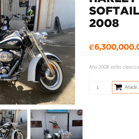
SOFTAIL
2008
₡
6,300,000.
Año 2008, estilo clásico
.
Añadir 