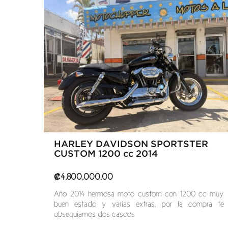
HARLEY DAVIDSON SPORTSTER
CUSTOM 1200 cc 2014
₡
4,800,000.00
Año 2014 hermosa moto custom con 1200 cc muy
buen estado y varias extras, por la compra te
obsequiamos dos cascos