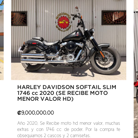
HARLEY DAVIDSON SOFTAIL SLIM
1746 cc 2020 (SE RECIBE MOTO
MENOR VALOR HD)
₡
9,000,000.00
Año 2020, Se Recibe moto hd menor valor, muchas
extras y con 1746 cc de poder. Por la compra te
obsequiamos 2 cascos y 2 camisetas.