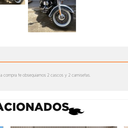
 la compra te obsequiamos 2 cascos y 2 camisetas.
ACIONADOS