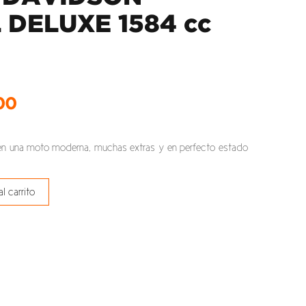
 DELUXE 1584 cc
00
 en una moto moderna, muchas extras y en perfecto estado
al carrito