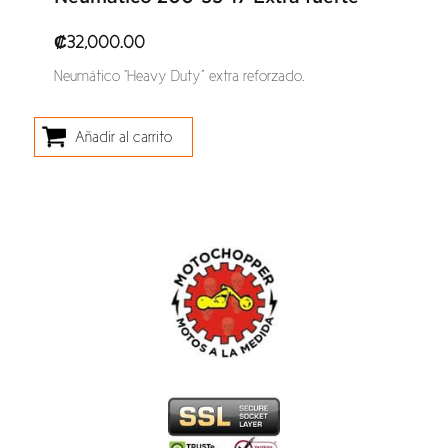
₡
32,000.00
Neumático “Heavy Duty” extra reforzado.
Añadir al carrito