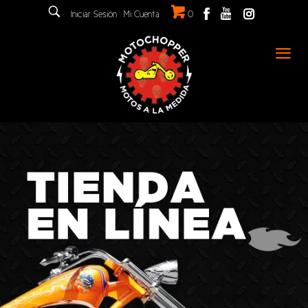
Iniciar Sesión
Mi Cuenta
0